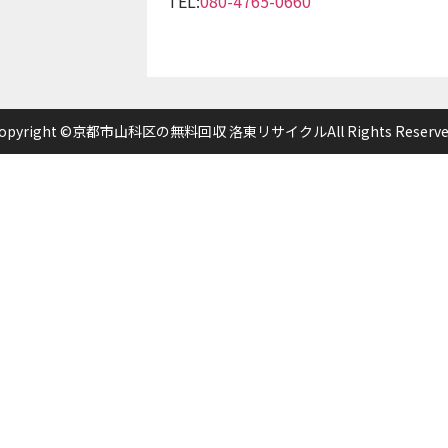
TEL:
080-4765-0660
opyright ©京都市山科区の無料回収 洛東リサイクルAll Rights Reserve