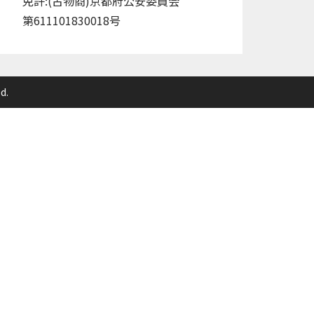
免許:(古物商)京都府公安委員会
第611101830018号
d.