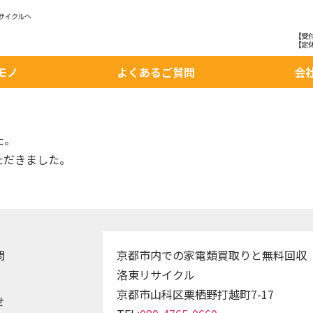
モノ
よくあるご質問
会
た。
ただきました。
問
京都市内での家電類買取りと無料回収
洛東リサイクル
京都市山科区栗栖野打越町7-17
せ