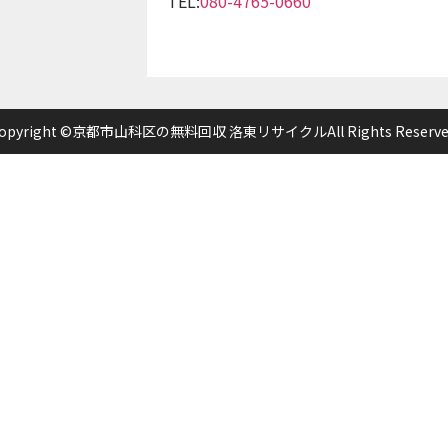
TEL:
080-4765-0660
opyright ©京都市山科区の無料回収 洛東リサイクルAll Rights Reserve