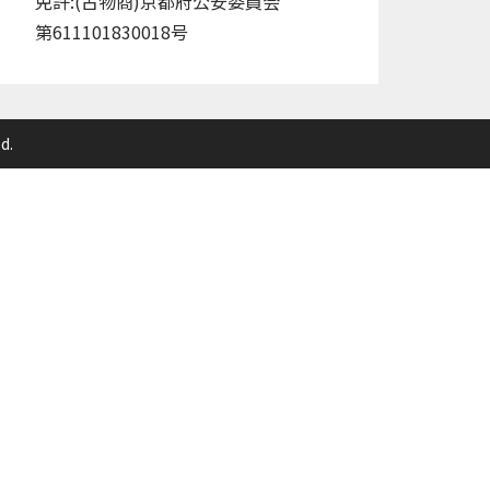
免許:(古物商)京都府公安委員会
第611101830018号
d.