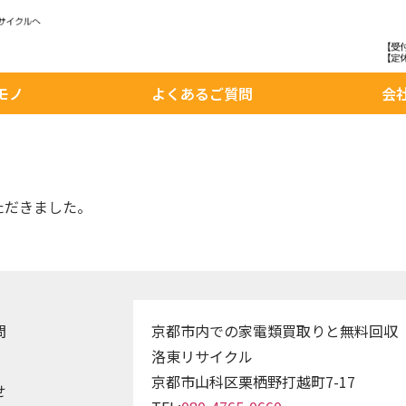
モノ
よくあるご質問
会
ただきました。
問
京都市内での家電類買取りと無料回収
洛東リサイクル
京都市山科区栗栖野打越町7-17
せ