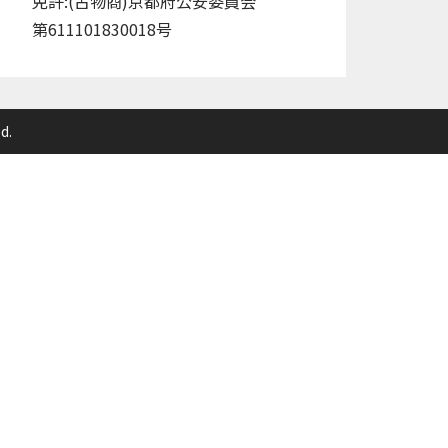
免許:(古物商)京都府公安委員会
第611101830018号
d.