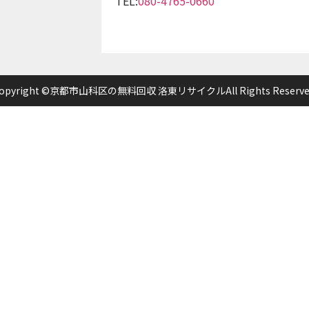
TEL:
080-4765-0660
opyright ©京都市山科区の無料回収 洛東リサイクルAll Rights Reserve