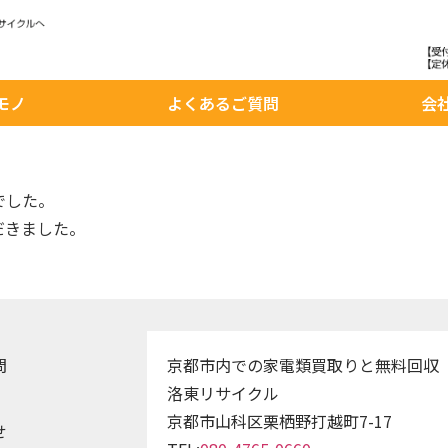
モノ
よくあるご質問
会
でした。
だきました。
問
京都市内での家電類買取りと無料回収
洛東リサイクル
京都市山科区栗栖野打越町7-17
せ