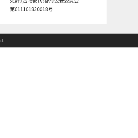
免許:(古物商)京都府公安委員会
第611101830018号
d.