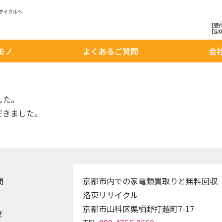
モノ
よくあるご質問
会
した。
だきました。
問
京都市内での家電類買取りと無料回収
洛東リサイクル
京都市山科区栗栖野打越町7-17
せ