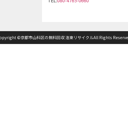
TEL:
080-4765-0660
opyright ©京都市山科区の無料回収 洛東リサイクルAll Rights Reserve