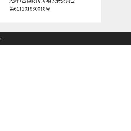
免許:(古物商)京都府公安委員会
第611101830018号
d.