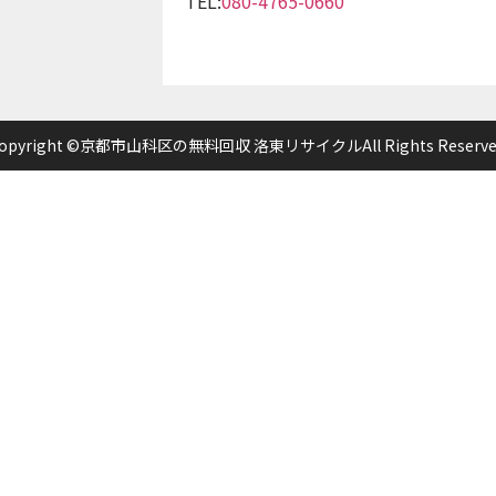
TEL:
080-4765-0660
opyright ©京都市山科区の無料回収 洛東リサイクルAll Rights Reserve