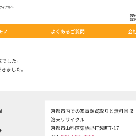
モノ
よくあるご質問
会
区でした。
だきました。
問
京都市内での家電類買取りと無料回収
洛東リサイクル
京都市山科区栗栖野打越町7-17
せ