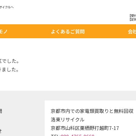
モノ
よくあるご質問
会
区でした。
きました。
問
京都市内での家電類買取りと無料回収
洛東リサイクル
京都市山科区栗栖野打越町7-17
せ