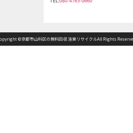
TEL:
080-4765-0660
opyright ©京都市山科区の無料回収 洛東リサイクルAll Rights Reserve