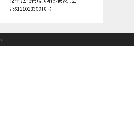
免許:(古物商)京都府公安委員会
第611101830018号
d.