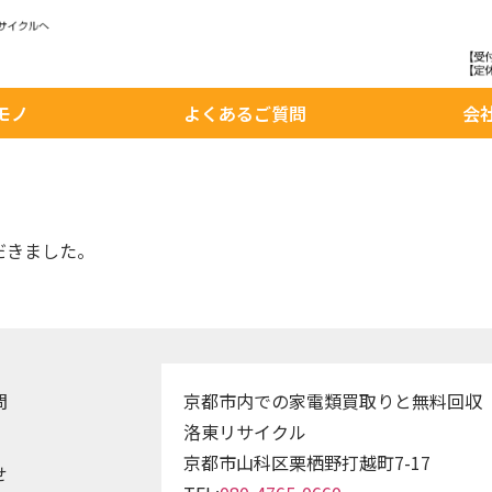
モノ
よくあるご質問
会
。
だきました。
問
京都市内での家電類買取りと無料回収
洛東リサイクル
京都市山科区栗栖野打越町7-17
せ