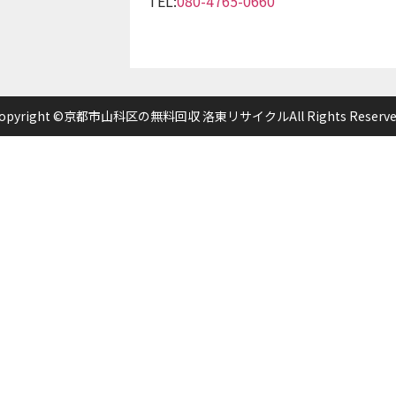
TEL:
080-4765-0660
opyright ©京都市山科区の無料回収 洛東リサイクルAll Rights Reserve