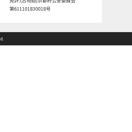
免許:(古物商)京都府公安委員会
第611101830018号
d.