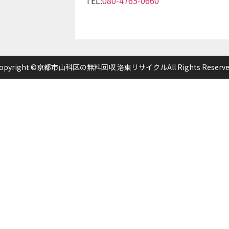
TEL:
080-4765-0660
opyright ©京都市山科区の無料回収 洛東リサイクルAll Rights Reserve