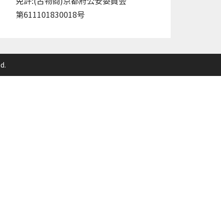
免許:(古物商)京都府公安委員会
第611101830018号
d.