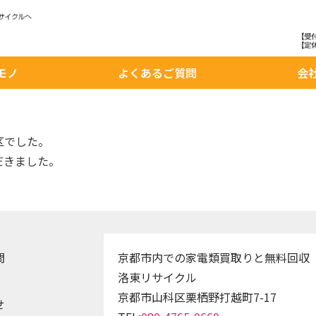
モノ
よくあるご質問
会
区でした。
だきました。
問
京都市内での家電類買取りと無料回収
洛東リサイクル
京都市山科区栗栖野打越町7-17
せ