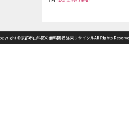
TEL:
080-4765-0660
opyright ©京都市山科区の無料回収 洛東リサイクルAll Rights Reserve