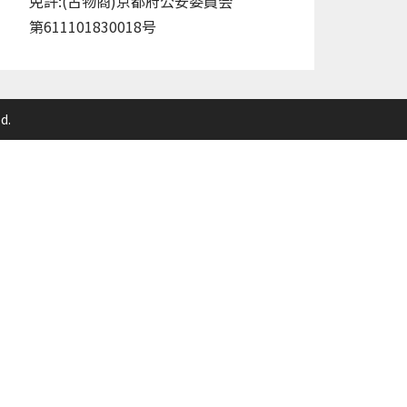
免許:(古物商)京都府公安委員会
第611101830018号
d.