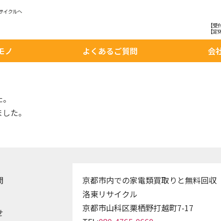
モノ
よくあるご質問
会
た。
ました。
問
京都市内での家電類買取りと無料回収
洛東リサイクル
京都市山科区栗栖野打越町7-17
せ