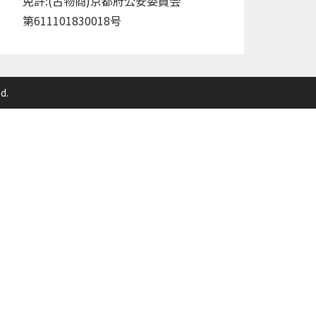
免許:(古物商)京都府公安委員会
第611101830018号
d.