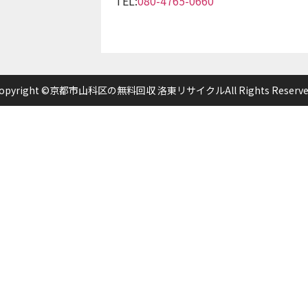
TEL:
080-4765-0660
opyright ©京都市山科区の無料回収 洛東リサイクルAll Rights Reserve