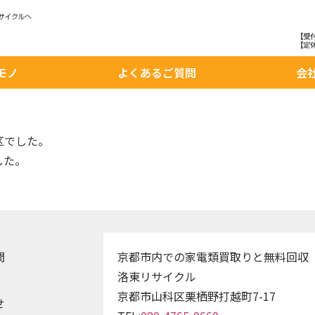
モノ
よくあるご質問
会
区でした。
した。
問
京都市内での家電類買取りと無料回収
洛東リサイクル
京都市山科区栗栖野打越町7-17
せ