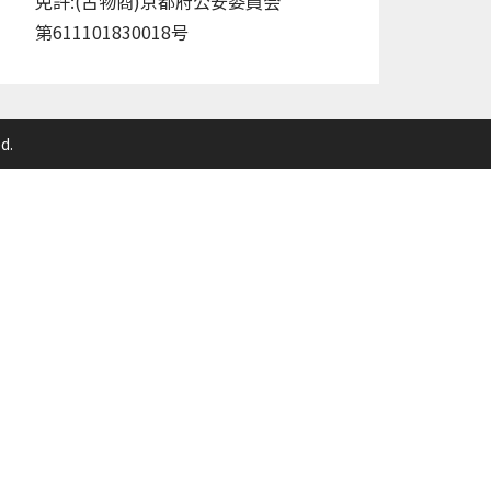
免許:(古物商)京都府公安委員会
第611101830018号
d.