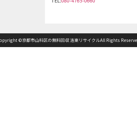
TEL:
080-4765-0660
opyright ©京都市山科区の無料回収 洛東リサイクルAll Rights Reserve