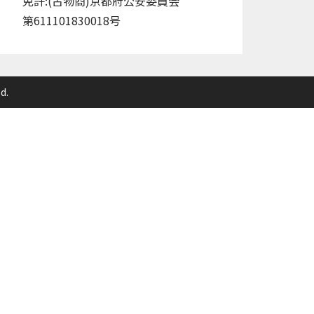
免許:(古物商)京都府公安委員会
第611101830018号
d.