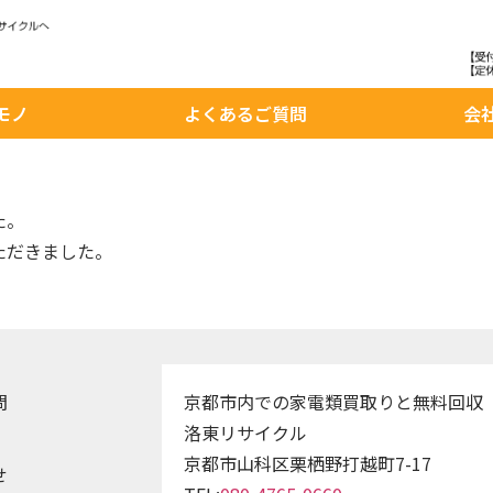
モノ
よくあるご質問
会
た。
ただきました。
問
京都市内での家電類買取りと無料回収
洛東リサイクル
京都市山科区栗栖野打越町7-17
せ