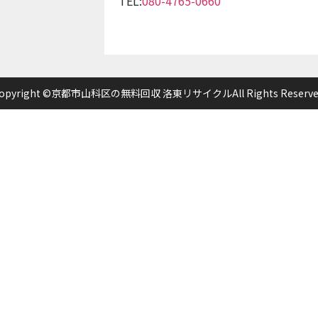
TEL:
080-4765-0660
opyright ©京都市山科区の無料回収 洛東リサイクルAll Rights Reserve